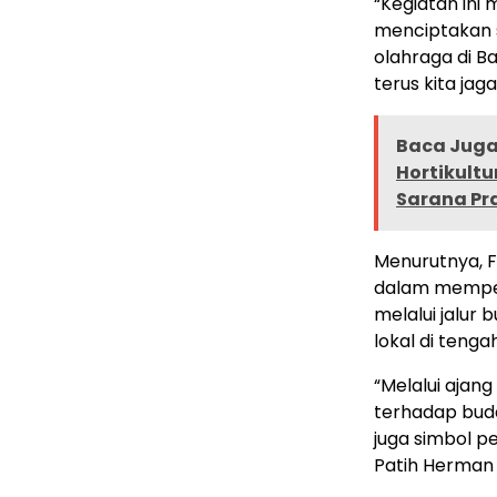
“Kegiatan ini
menciptakan 
olahraga di Ba
terus kita jag
Baca Juga 
Hortikult
Sarana Pr
Menurutnya, F
dalam memper
melalui jalur
lokal di tenga
“Melalui ajan
terhadap buda
juga simbol p
Patih Herman 