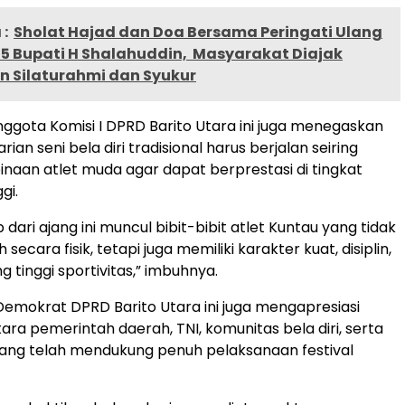
:
Sholat Hajad dan Doa Bersama Peringati Ulang
55 Bupati H Shalahuddin, Masyarakat Diajak
n Silaturahmi dan Syukur
anggota Komisi I DPRD Barito Utara ini juga menegaskan
ian seni bela diri tradisional harus berjalan seiring
aan atlet muda agar dapat berprestasi di tingkat
gi.
 dari ajang ini muncul bibit-bibit atlet Kuntau yang tidak
secara fisik, tetapi juga memiliki karakter kuat, disiplin,
 tinggi sportivitas,” imbuhnya.
i Demokrat DPRD Barito Utara ini juga mengapresiasi
ara pemerintah daerah, TNI, komunitas bela diri, serta
ang telah mendukung penuh pelaksanaan festival