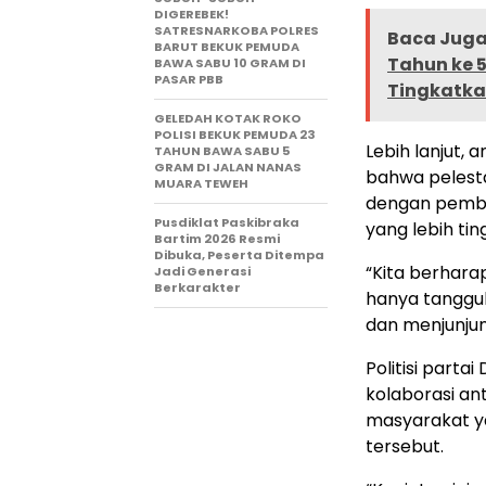
DIGEREBEK!
SATRESNARKOBA POLRES
Baca Juga 
BARUT BEKUK PEMUDA
Tahun ke 
BAWA SABU 10 GRAM DI
PASAR PBB
Tingkatka
GELEDAH KOTAK ROKO
POLISI BEKUK PEMUDA 23
Lebih lanjut, 
TAHUN BAWA SABU 5
GRAM DI JALAN NANAS
bahwa pelestar
MUARA TEWEH
dengan pembin
Pusdiklat Paskibraka
yang lebih ting
Bartim 2026 Resmi
Dibuka, Peserta Ditempa
“Kita berharap
Jadi Generasi
Berkarakter
hanya tangguh 
dan menjunjung
Politisi parta
kolaborasi ant
masyarakat y
tersebut.