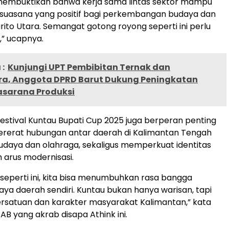
 membuktikan bahwa kerja sama lintas sektor mampu
suasana yang positif bagi perkembangan budaya dan
rito Utara. Semangat gotong royong seperti ini perlu
a,” ucapnya.
:
Kunjungi UPT Pembibitan Ternak dan
ura, Anggota DPRD Barut Dukung Peningkatan
asarana Produksi
estival Kuntau Bupati Cup 2025 juga berperan penting
erat hubungan antar daerah di Kalimantan Tengah
 budaya dan olahraga, sekaligus memperkuat identitas
h arus modernisasi.
g seperti ini, kita bisa menumbuhkan rasa bangga
ya daerah sendiri. Kuntau bukan hanya warisan, tapi
ersatuan dan karakter masyarakat Kalimantan,” kata
AB yang akrab disapa Athink ini.