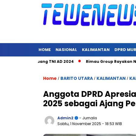
HOME
NASIONAL
KALIMANTAN
DPRD MU
ara Hari Juang TNI AD 2024
Rimau Group Rayakan Natal dan 
Home
BARITO UTARA
KALIMANTAN
KA
/
/
/
Anggota DPRD Apresias
2025 sebagai Ajang P
Admin2
- Jurnalis
Sabtu, 1 November 2025
- 18:53 WIB