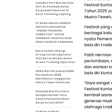
Sambut HUT Bartim dan
Festival Kunt
HUT RI, Pemkab Gelar
Tahun 2025 ya
Kerja Bakti Massal di
Kota Tamiang Layang
Muara Teweh, 
PT BARA INDAH SINERGI
Festival yang 
GROUP LUNCURKAN
“GREEN TRAINING
berbagai kabu
OPERATOR”: CETAK
GENERASI UNGGUL DARI
nyata Pemerin
DESA LINGKAR TAMBANG
bela diri tra
Bara Indah Sinergi
Patih Herman 
Group Cetak Operator
Alat Berat Muda Lewat
perlombaan, 
Green Training Operator
dan warisan 
DPRD Bartim Kawal APBD
bela diri Kunt
Perubahan 2026,
Mardianto: Anggaran
“Saya sangat 
Harus Tepat Sasaran
Festival Kunt
Pemkab Barito Utara
kembali waris
Pelajari Model Tata
Kelola Pemerintahan
generasi muda
Berprestasi di DIY
olahraga tradi
SUBUH-SUBUH