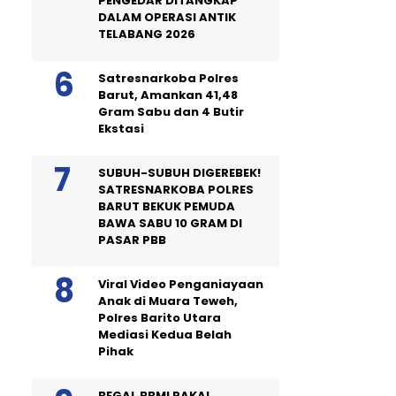
PENGEDAR DITANGKAP
DALAM OPERASI ANTIK
TELABANG 2026
Satresnarkoba Polres
Barut, Amankan 41,48
Gram Sabu dan 4 Butir
Ekstasi
SUBUH-SUBUH DIGEREBEK!
SATRESNARKOBA POLRES
BARUT BEKUK PEMUDA
BAWA SABU 10 GRAM DI
PASAR PBB
Viral Video Penganiayaan
Anak di Muara Teweh,
Polres Barito Utara
Mediasi Kedua Belah
Pihak
BEGAL BBM! PAKAI