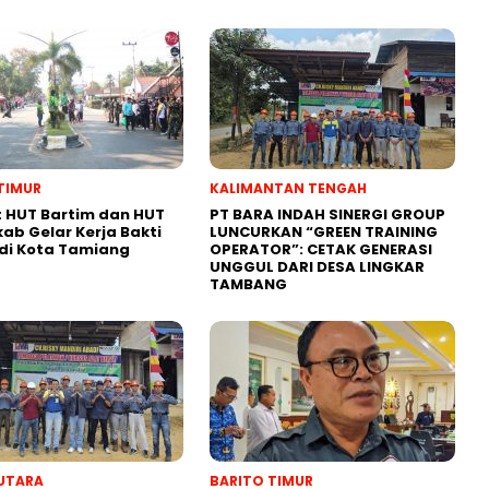
TIMUR
KALIMANTAN TENGAH
 HUT Bartim dan HUT
PT BARA INDAH SINERGI GROUP
kab Gelar Kerja Bakti
LUNCURKAN “GREEN TRAINING
di Kota Tamiang
OPERATOR”: CETAK GENERASI
UNGGUL DARI DESA LINGKAR
TAMBANG
UTARA
BARITO TIMUR