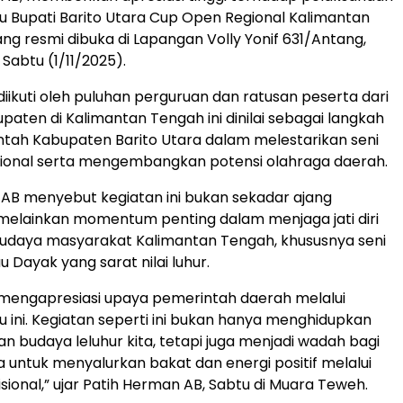
au Bupati Barito Utara Cup Open Regional Kalimantan
ng resmi dibuka di Lapangan Volly Yonif 631/Antang,
Sabtu (1/11/2025).
diikuti oleh puluhan perguruan dan ratusan peserta dari
paten di Kalimantan Tengah ini dinilai sebagai langkah
tah Kabupaten Barito Utara dalam melestarikan seni
disional serta mengembangkan potensi olahraga daerah.
AB menyebut kegiatan ini bukan sekadar ajang
melainkan momentum penting dalam menjaga jati diri
budaya masyarakat Kalimantan Tengah, khususnya seni
au Dayak yang sarat nilai luhur.
mengapresiasi upaya pemerintah daerah melalui
au ini. Kegiatan seperti ini bukan hanya menghidupkan
an budaya leluhur kita, tetapi juga menjadi wadah bagi
 untuk menyalurkan bakat dan energi positif melalui
sional,” ujar Patih Herman AB, Sabtu di Muara Teweh.