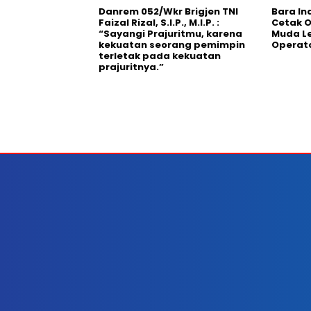
Danrem 052/Wkr Brigjen TNI
Bara In
Faizal Rizal, S.I.P., M.I.P. :
Cetak O
“Sayangi Prajuritmu, karena
Muda Le
kekuatan seorang pemimpin
Operat
terletak pada kekuatan
prajuritnya.”