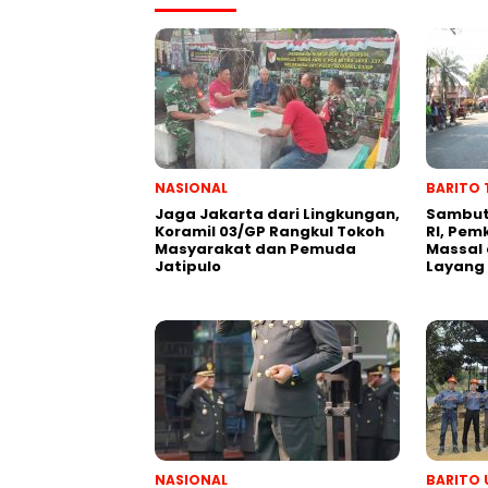
NASIONAL
BARITO 
Jaga Jakarta dari Lingkungan,
Sambut
Koramil 03/GP Rangkul Tokoh
RI, Pem
Masyarakat dan Pemuda
Massal 
Jatipulo
Layang
NASIONAL
BARITO 