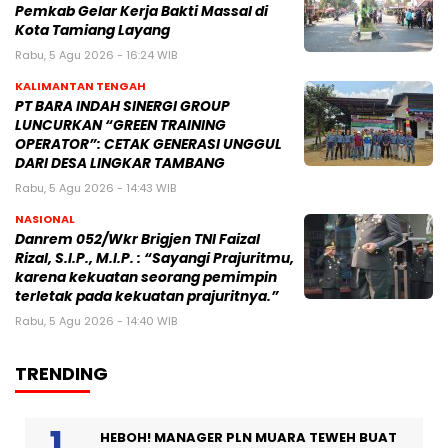
Pemkab Gelar Kerja Bakti Massal di
Kota Tamiang Layang
Rabu, 5 Agu 2026 - 16:24 WIB
KALIMANTAN TENGAH
PT BARA INDAH SINERGI GROUP
LUNCURKAN “GREEN TRAINING
OPERATOR”: CETAK GENERASI UNGGUL
DARI DESA LINGKAR TAMBANG
Rabu, 5 Agu 2026 - 14:43 WIB
NASIONAL
Danrem 052/Wkr Brigjen TNI Faizal
Rizal, S.I.P., M.I.P. : “Sayangi Prajuritmu,
karena kekuatan seorang pemimpin
terletak pada kekuatan prajuritnya.”
Rabu, 5 Agu 2026 - 14:40 WIB
TRENDING
HEBOH! MANAGER PLN MUARA TEWEH BUAT