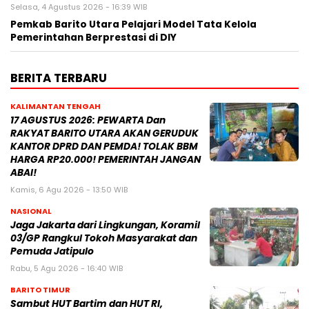
Selasa, 4 Agustus 2026 - 16:39 WIB
Pemkab Barito Utara Pelajari Model Tata Kelola
Pemerintahan Berprestasi di DIY
BERITA TERBARU
KALIMANTAN TENGAH
17 AGUSTUS 2026: PEWARTA Dan
RAKYAT BARITO UTARA AKAN GERUDUK
KANTOR DPRD DAN PEMDA! TOLAK BBM
HARGA RP20.000! PEMERINTAH JANGAN
ABAI!
Kamis, 6 Agu 2026 - 13:50 WIB
NASIONAL
Jaga Jakarta dari Lingkungan, Koramil
03/GP Rangkul Tokoh Masyarakat dan
Pemuda Jatipulo
Rabu, 5 Agu 2026 - 16:40 WIB
BARITO TIMUR
Sambut HUT Bartim dan HUT RI,