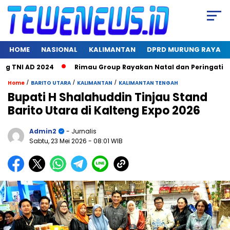
HOME
NASIONAL
KALIMANTAN
DPRD MURUNG RAYA
TNI AD 2024
Rimau Group Rayakan Natal dan Peringati Hari J
/
/
/
Home
BARITO UTARA
KALIMANTAN
KALIMANTAN TENGAH
Bupati H Shalahuddin Tinjau Stand
Barito Utara di Kalteng Expo 2026
Admin2
- Jurnalis
Sabtu, 23 Mei 2026
- 08:01 WIB