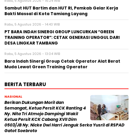
Rabu, 5 Agustus 2026 - 16:24 WIB
Sambut HUT Bartim dan HUT RI, Pemkab Gelar Kerja
Bakti Massal di Kota Tamiang Layang
Rabu, 5 Agustus 2026 - 14:43 WIB
PT BARA INDAH SINERGI GROUP LUNCURKAN “GREEN
TRAINING OPERATOR”: CETAK GENERASI UNGGUL DARI
DESA LINGKAR TAMBANG
Rabu, 5 Agustus 2026 - 13:04 WIB
Bara Indah Sinergi Group Cetak Operator Alat Berat
Muda Lewat Green Training Operator
BERITA TERBARU
NASIONAL
Berikan Dukungan Moril dan
Semangat, Ketua Persit KCK Ranting 4
Ny. Nita Tri Atmojo Dampingi Wakil
Ketua Persit KCK Cabang XVII Dim
0503/JB Ny. Nicke Dwi Harri Jenguk Serka Yusril di RSPAD
Gatot Soebroto