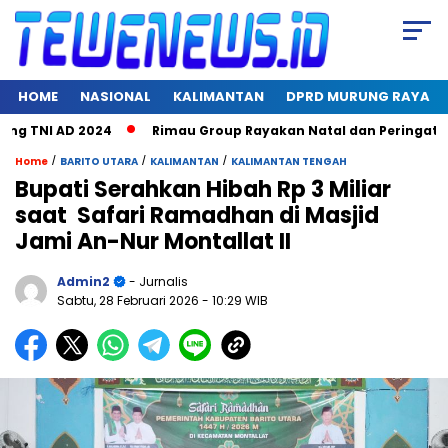
HOME
NASIONAL
KALIMANTAN
DPRD MURUNG RAYA
TNI AD 2024
Rimau Group Rayakan Natal dan Peringati Hari 
/
/
/
Home
BARITO UTARA
KALIMANTAN
KALIMANTAN TENGAH
Bupati Serahkan Hibah Rp 3 Miliar
saat Safari Ramadhan di Masjid
Jami An-Nur Montallat II
Admin2
- Jurnalis
Sabtu, 28 Februari 2026
- 10:29 WIB