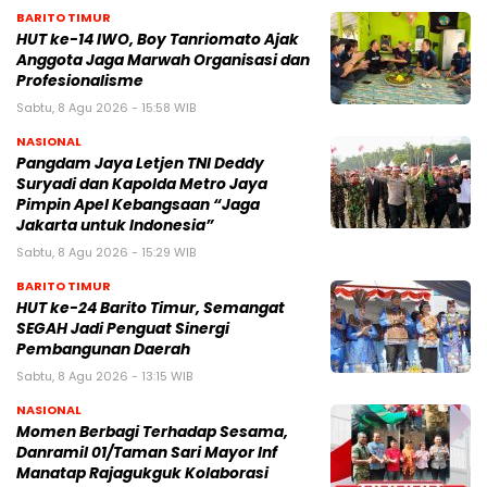
BARITO TIMUR
HUT ke-14 IWO, Boy Tanriomato Ajak
Anggota Jaga Marwah Organisasi dan
Profesionalisme
Sabtu, 8 Agu 2026 - 15:58 WIB
NASIONAL
Pangdam Jaya Letjen TNI Deddy
Suryadi dan Kapolda Metro Jaya
Pimpin Apel Kebangsaan “Jaga
Jakarta untuk Indonesia”
Sabtu, 8 Agu 2026 - 15:29 WIB
BARITO TIMUR
HUT ke-24 Barito Timur, Semangat
SEGAH Jadi Penguat Sinergi
Pembangunan Daerah
Sabtu, 8 Agu 2026 - 13:15 WIB
NASIONAL
Momen Berbagi Terhadap Sesama,
Danramil 01/Taman Sari Mayor Inf
Manatap Rajagukguk Kolaborasi