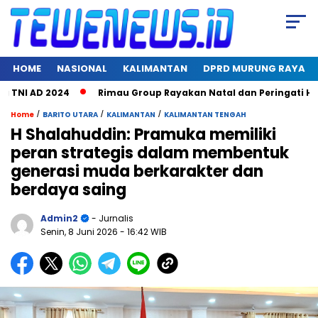
HOME
NASIONAL
KALIMANTAN
DPRD MURUNG RAYA
TNI AD 2024
Rimau Group Rayakan Natal dan Peringati Hari 
/
/
/
Home
BARITO UTARA
KALIMANTAN
KALIMANTAN TENGAH
H Shalahuddin: Pramuka memiliki
peran strategis dalam membentuk
generasi muda berkarakter dan
berdaya saing
Admin2
- Jurnalis
Senin, 8 Juni 2026
- 16:42 WIB