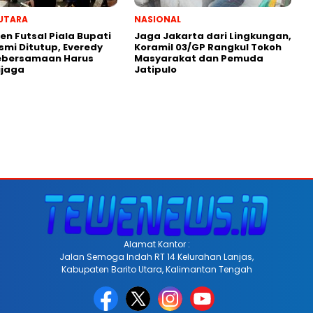
UTARA
NASIONAL
n Futsal Piala Bupati
Jaga Jakarta dari Lingkungan,
smi Ditutup, Everedy
Koramil 03/GP Rangkul Tokoh
Kebersamaan Harus
Masyarakat dan Pemuda
ijaga
Jatipulo
Alamat Kantor :
Jalan Semoga Indah RT 14 Kelurahan Lanjas,
Kabupaten Barito Utara, Kalimantan Tengah