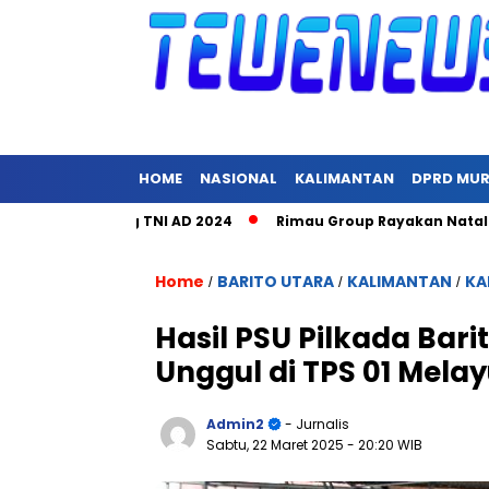
HOME
NASIONAL
KALIMANTAN
DPRD MU
Hari Juang TNI AD 2024
Rimau Group Rayakan Natal dan Peri
Home
BARITO UTARA
KALIMANTAN
KA
/
/
/
Hasil PSU Pilkada Bar
Unggul di TPS 01 Mel
Admin2
- Jurnalis
Sabtu, 22 Maret 2025
- 20:20 WIB