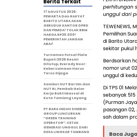
Berita Terkait
perhitungan 
17 AGUSTUS 2026:
unggul dari p
PEWARTA Dan RAKYAT
BARITO UTARA AKAN
GERUDUK KANTOR DPRD
TEWENEWS, Mu
DAN PEMDA! TOLAK BBM
Pemilihan Sua
HARGA RP20.000!
PEMERINTAH JANGAN
di Barito Utar
ABAI!
sekitar pukul 
Turnamen Futsal Piala
Bupati 2026 Resmi
Berdsarkan h
Ditutup, Everedy Noor:
nomor urut 02
Kebersamaan Harus
Terus Dijaga
unggul di ked
Sambut HUT Bartim dan
Di TPS 01 Mel
HUT RI, Pemkab Gelar
Kerja Bakti Massal di
sebanyak 515 
Kota Tamiang Layang
(Purman Jaya
pasangan 02, 
PT BARA INDAH SINERGI
GROUP LUNCURKAN
sah dalam pros
“GREEN TRAINING
OPERATOR”: CETAK
GENERASI UNGGUL DARI
DESA LINGKAR TAMBANG
Baca Juga 