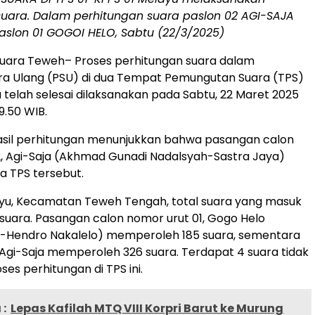
suara. Dalam perhitungan suara paslon 02 AGI-SAJA
aslon 01 GOGOI HELO, Sabtu (22/3/2025)
ara Teweh– Proses perhitungan suara dalam
ra Ulang (PSU) di dua Tempat Pemungutan Suara (TPS)
a telah selesai dilaksanakan pada Sabtu, 22 Maret 2025
19.50 WIB.
asil perhitungan menunjukkan bahwa pasangan calon
, Agi-Saja (Akhmad Gunadi Nadalsyah-Sastra Jaya)
ua TPS tersebut.
ayu, Kecamatan Teweh Tengah, total suara yang masuk
suara. Pasangan calon nomor urut 01, Gogo Helo
-Hendro Nakalelo) memperoleh 185 suara, sementara
Agi-Saja memperoleh 326 suara. Terdapat 4 suara tidak
es perhitungan di TPS ini.
:
Lepas Kafilah MTQ VIII Korpri Barut ke Murung