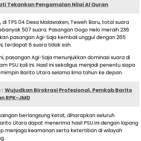
ati Tekankan Pengamalan Nilai Al Quran
, di TPS 04 Desa Malawaken, Teweh Baru, total suara
ebanyak 507 suara. Pasangan Gogo Helo meraih 236
kan pasangan Agi-Saja kembali unggul dengan 265
ni, terdapat 6 suara tidak sah.
ini, pasangan Agi-Saja menunjukkan dominasi suara di
m PSU kali ini. Hasil ini sekaligus menjadi penentu siapa
impin Barito Utara selama lima tahun ke depan.
:
Wujudkan Birokrasi Profesional, Pemkab Barito
un RPK-JMD
aingan berlangsung ketat, diharapkan seluruh
rito Utara dapat menerima hasil PSU ini dengan lapang
p menjaga keamanan serta ketertiban di wilayah
g.