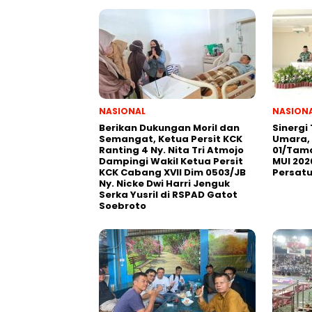
NASIONAL
NASION
Berikan Dukungan Moril dan
Sinergi
Semangat, Ketua Persit KCK
Umara, 
Ranting 4 Ny. Nita Tri Atmojo
01/Tama
Dampingi Wakil Ketua Persit
MUI 202
KCK Cabang XVII Dim 0503/JB
Persat
Ny. Nicke Dwi Harri Jenguk
Serka Yusril di RSPAD Gatot
Soebroto