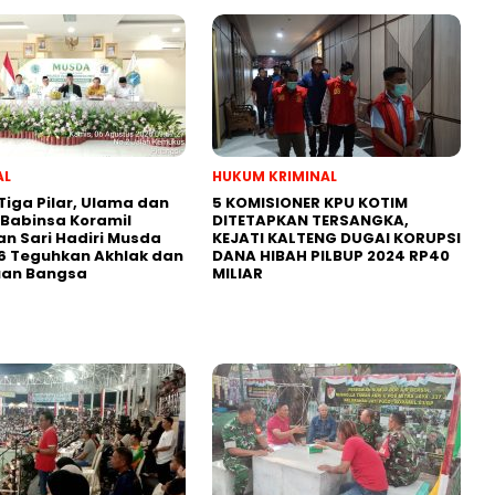
AL
HUKUM KRIMINAL
 Tiga Pilar, Ulama dan
5 KOMISIONER KPU KOTIM
Babinsa Koramil
DITETAPKAN TERSANGKA,
n Sari Hadiri Musda
KEJATI KALTENG DUGAI KORUPSI
6 Teguhkan Akhlak dan
DANA HIBAH PILBUP 2024 RP40
uan Bangsa
MILIAR