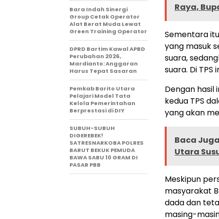
Raya, Bup
Bara Indah Sinergi
Group Cetak Operator
Alat Berat Muda Lewat
Green Training Operator
Sementara itu
yang masuk s
DPRD Bartim Kawal APBD
Perubahan 2026,
suara, sedang
Mardianto: Anggaran
suara. Di TPS i
Harus Tepat Sasaran
Dengan hasil 
Pemkab Barito Utara
Pelajari Model Tata
kedua TPS dala
Kelola Pemerintahan
Berprestasi di DIY
yang akan mem
SUBUH-SUBUH
DIGEREBEK!
Baca Juga 
SATRESNARKOBA POLRES
BARUT BEKUK PEMUDA
Utara Sus
BAWA SABU 10 GRAM DI
PASAR PBB
Meskipun pers
masyarakat Ba
dada dan teta
masing-masin