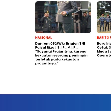
NASIONAL
BARITO 
Danrem 052/Wkr Brigjen TNI
Bara In
Faizal Rizal, S.I.P., M.I.P. :
Cetak O
“Sayangi Prajuritmu, karena
Muda Le
kekuatan seorang pemimpin
Operat
terletak pada kekuatan
prajuritnya.”