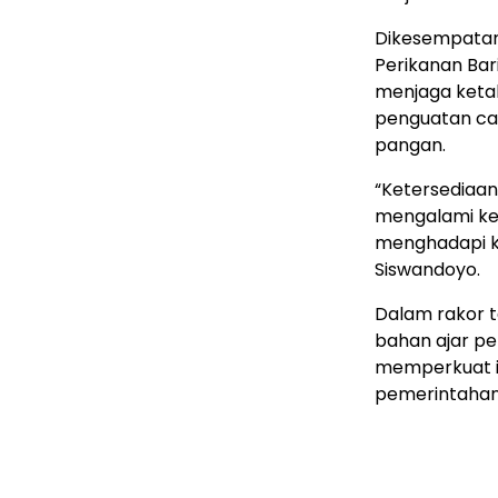
Dikesempatan
Perikanan Ba
menjaga keta
penguatan ca
pangan.
“Ketersediaan
mengalami ke
menghadapi ko
Siswandoyo.
Dalam rakor t
bahan ajar pe
memperkuat in
pemerintahan