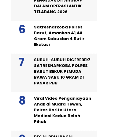
PENGEDAR DITANGKAP
DALAM OPERASI ANTIK
TELABANG 2026
Satresnarkoba Polres
Barut, Amankan 41,48
Gram Sabu dan 4 Butir
Ekstasi
SUBUH-SUBUH DIGEREBEK!
SATRESNARKOBA POLRES
BARUT BEKUK PEMUDA
BAWA SABU 10 GRAM DI
PASAR PBB
Viral Video Penganiayaan
Anak di Muara Teweh,
Polres Barito Utara
Mediasi Kedua Belah
Pihak
BEGAL BBM! PAKAI