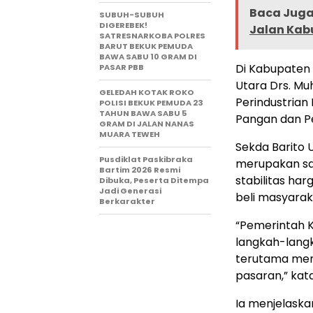
Baca Juga 
SUBUH-SUBUH
DIGEREBEK!
Jalan Kab
SATRESNARKOBA POLRES
BARUT BEKUK PEMUDA
BAWA SABU 10 GRAM DI
Di Kabupaten B
PASAR PBB
Utara Drs. Mu
GELEDAH KOTAK ROKO
Perindustrian
POLISI BEKUK PEMUDA 23
TAHUN BAWA SABU 5
Pangan dan Pe
GRAM DI JALAN NANAS
MUARA TEWEH
Sekda Barito 
Pusdiklat Paskibraka
merupakan sa
Bartim 2026 Resmi
stabilitas ha
Dibuka, Peserta Ditempa
Jadi Generasi
beli masyarak
Berkarakter
“Pemerintah 
langkah-langk
terutama menj
pasaran,” kata
Ia menjelaska