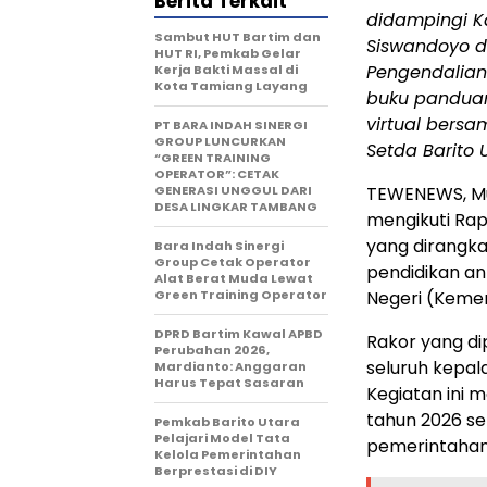
Berita Terkait
didampingi Ka
Sambut HUT Bartim dan
Siswandoyo da
HUT RI, Pemkab Gelar
Pengendalian
Kerja Bakti Massal di
Kota Tamiang Layang
buku panduan
virtual bers
PT BARA INDAH SINERGI
GROUP LUNCURKAN
Setda Barito U
“GREEN TRAINING
OPERATOR”: CETAK
GENERASI UNGGUL DARI
TEWENEWS, Mu
DESA LINGKAR TAMBANG
mengikuti Rap
yang dirangka
Bara Indah Sinergi
Group Cetak Operator
pendidikan an
Alat Berat Muda Lewat
Green Training Operator
Negeri (Kemend
DPRD Bartim Kawal APBD
Rakor yang di
Perubahan 2026,
seluruh kepal
Mardianto: Anggaran
Harus Tepat Sasaran
Kegiatan ini 
tahun 2026 se
Pemkab Barito Utara
Pelajari Model Tata
pemerintahan
Kelola Pemerintahan
Berprestasi di DIY