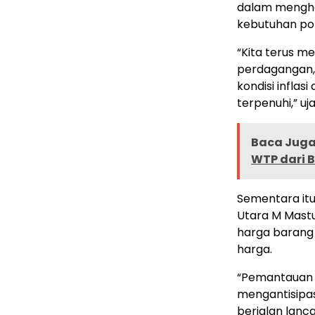
dalam mengha
kebutuhan pok
“Kita terus m
perdagangan,
kondisi infla
terpenuhi,” uj
Baca Juga 
WTP dari 
Sementara itu
Utara M Mast
harga barang
harga.
“Pemantauan p
mengantisipas
berjalan lanca