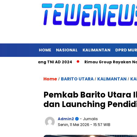
HOME
NASIONAL
KALIMANTAN
DPRD MU
a Hari Juang TNI AD 2024
Rimau Group Rayakan Natal dan Pe
Home
BARITO UTARA
KALIMANTAN
KA
/
/
/
Pemkab Barito Utara I
dan Launching Pendid
Admin2
- Jurnalis
Senin, 11 Mei 2026
- 15:57 WIB