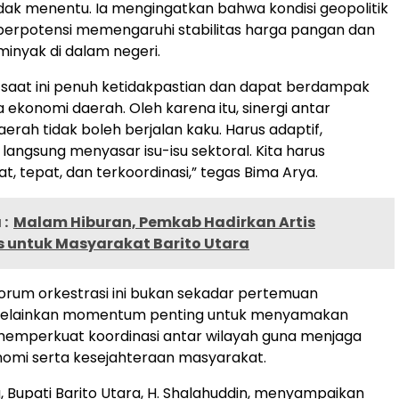
idak menentu. Ia mengingatkan bahwa kondisi geopolitik
i berpotensi memengaruhi stabilitas harga pangan dan
inyak di dalam negeri.
al saat ini penuh ketidakpastian dan dapat berdampak
 ekonomi daerah. Oleh karena itu, sinergi antar
erah tidak boleh berjalan kaku. Harus adaptif,
 langsung menyasar isu-isu sektoral. Kita harus
t, tepat, dan terkoordinasi,” tegas Bima Arya.
:
Malam Hiburan, Pemkab Hadirkan Artis
s untuk Masyarakat Barito Utara
orum orkestrasi ini bukan sekadar pertemuan
melainkan momentum penting untuk menyamakan
memperkuat koordinasi antar wilayah guna menjaga
onomi serta kesejahteraan masyarakat.
, Bupati Barito Utara, H. Shalahuddin, menyampaikan