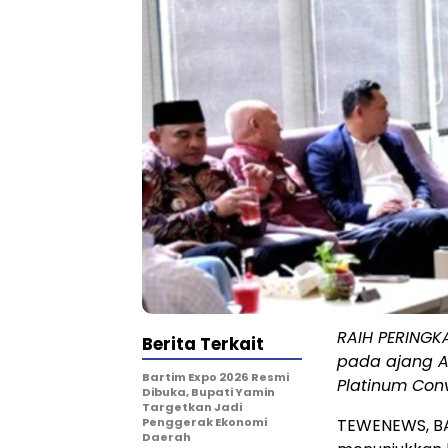
RAIH PERINGK
Berita Terkait
pada ajang Ap
Bartim Expo 2026 Resmi
Platinum Conv
Dibuka, Bupati Yamin
Targetkan Jadi
Penggerak Ekonomi
TEWENEWS, BA
Daerah