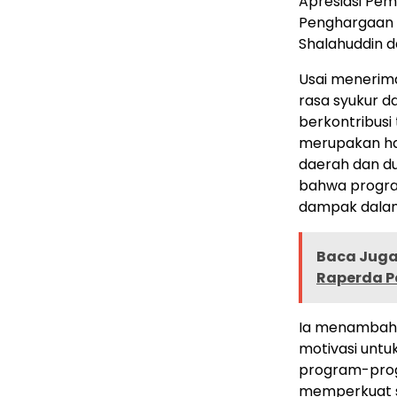
Apresiasi Pem
Penghargaan t
Shalahuddin da
Usai menerim
rasa syukur d
berkontribusi
merupakan has
daerah dan du
bahwa progra
dampak dalam
Baca Juga 
Raperda P
Ia menambahk
motivasi untu
program-progr
memperkuat si