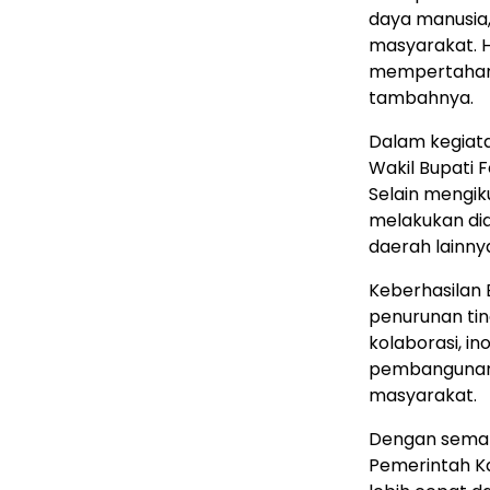
daya manusia,
masyarakat. H
mempertahanka
tambahnya.
Dalam kegiata
Wakil Bupati F
Selain mengi
melakukan di
daerah lainny
Keberhasilan 
penurunan ti
kolaborasi, i
pembangunan 
masyarakat.
Dengan seman
Pemerintah Ka