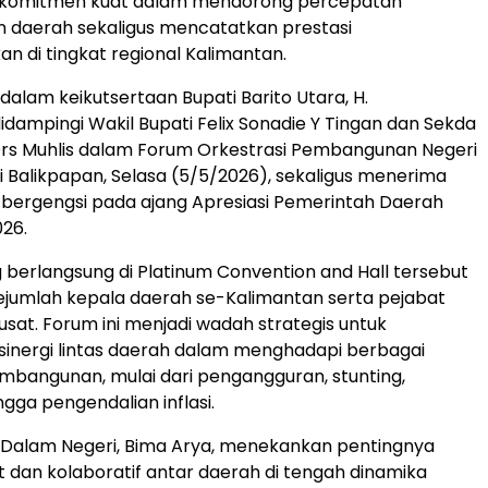
komitmen kuat dalam mendorong percepatan
daerah sekaligus mencatatkan prestasi
di tingkat regional Kalimantan.
at dalam keikutsertaan Bupati Barito Utara, H.
didampingi Wakil Bupati Felix Sonadie Y Tingan dan Sekda
Drs Muhlis dalam Forum Orkestrasi Pembangunan Negeri
di Balikpapan, Selasa (5/5/2026), sekaligus menerima
bergengsi pada ajang Apresiasi Pemerintah Daerah
026.
 berlangsung di Platinum Convention and Hall tersebut
 sejumlah kepala daerah se-Kalimantan serta pejabat
sat. Forum ini menjadi wadah strategis untuk
inergi lintas daerah dalam menghadapi berbagai
bangunan, mulai dari pengangguran, stunting,
gga pengendalian inflasi.
 Dalam Negeri, Bima Arya, menekankan pentingnya
 dan kolaboratif antar daerah di tengah dinamika