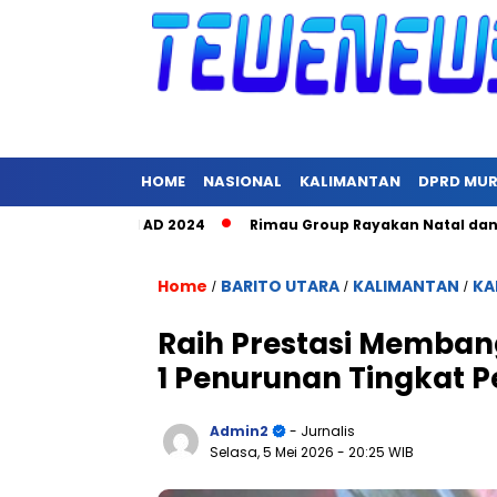
HOME
NASIONAL
KALIMANTAN
DPRD MU
uang TNI AD 2024
Rimau Group Rayakan Natal dan Peringati 
Home
BARITO UTARA
KALIMANTAN
KA
/
/
/
Raih Prestasi Memban
1 Penurunan Tingkat 
Admin2
- Jurnalis
Selasa, 5 Mei 2026
- 20:25 WIB