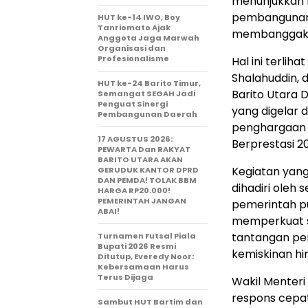
menunjukkan 
pembangunan 
HUT ke-14 IWO, Boy
Tanriomato Ajak
membanggakan 
Anggota Jaga Marwah
Organisasi dan
Profesionalisme
Hal ini terlih
Shalahuddin, 
HUT ke-24 Barito Timur,
Barito Utara 
Semangat SEGAH Jadi
Penguat Sinergi
yang digelar 
Pembangunan Daerah
penghargaan 
17 AGUSTUS 2026:
Berprestasi 2
PEWARTA Dan RAKYAT
BARITO UTARA AKAN
Kegiatan yang
GERUDUK KANTOR DPRD
DAN PEMDA! TOLAK BBM
dihadiri oleh
HARGA RP20.000!
PEMERINTAH JANGAN
pemerintah pu
ABAI!
memperkuat s
tantangan pem
Turnamen Futsal Piala
Bupati 2026 Resmi
kemiskinan hin
Ditutup, Everedy Noor:
Kebersamaan Harus
Terus Dijaga
Wakil Menteri
respons cepat
Sambut HUT Bartim dan