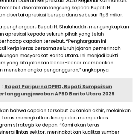
erintah Daerah Berprestasi 2026 Regional Kalimantan.
ersebut diserahkan langsung kepada Bupati H.
n disertai apresiasi berupa dana sebesar Rp3 miliar.
a penghargaan, Bupati H. Shalahuddin mengungkapkan
an apresiasi kepada seluruh pihak yang telah
 terhadap capaian tersebut. “Penghargaan ini
il kerja keras bersama seluruh jajaran pemerintah
kungan masyarakat Barito Utara. Ini menjadi bukti
m yang kita jalankan benar-benar memberikan
 menekan angka pengangguran,” ungkapnya.
:
Rapat Paripurna DPRD, Bupati Sampaikan
ertanggungjawaban APBD Barito Utara 2025
an bahwa capaian tersebut bukanlah akhir, melainkan
k terus meningkatkan kinerja dan memperluas
am strategis ke depan. “Kami akan terus
nergi lintas sektor, meningkatkan kualitas sumber