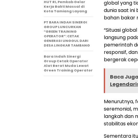
HUT RI, Pemkab Gelar
global yang t
Kerja Bakti Massal di
dunia saat in
Kota Tamiang Layang
bahan bakar m
PT BARA INDAH SINERGI
GROUP LUNCURKAN
“Situasi glob
“GREEN TRAINING
OPERATOR”: CETAK
langsung pada
GENERASI UNGGUL DARI
pemerintah da
DESA LINGKAR TAMBANG
responsif, dan
Bara Indah Sinergi
bergerak cepa
Group Cetak Operator
Alat Berat Muda Lewat
Green Training Operator
Baca Juga 
Legendari
Menurutnya, f
seremonial, 
langkah dan 
stabilitas ek
Sementara itu