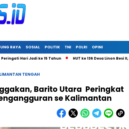
RUNG RAYA
SOSIAL
POLITIK
TNI
POLRI
OPINI
Hari Jadi ke 15 Tahun
HUT ke 136 Desa Linon Besi II, Pemde
LIMANTAN TENGAH
ggakan, Barito Utara Peringkat
Pengangguran se Kalimantan