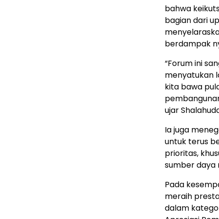
bahwa keikut
bagian dari u
menyelaraska
berdampak ny
“Forum ini sa
menyatukan la
kita bawa pul
pembangunan 
ujar Shalahudd
Ia juga mene
untuk terus 
prioritas, kh
sumber daya 
Pada kesempa
meraih presta
dalam katego