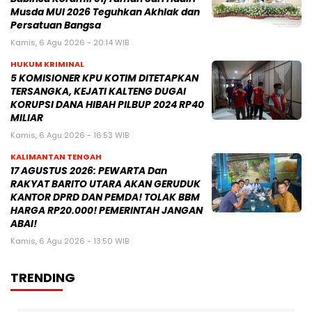
Musda MUI 2026 Teguhkan Akhlak dan
Persatuan Bangsa
Kamis, 6 Agu 2026 - 20:14 WIB
HUKUM KRIMINAL
5 KOMISIONER KPU KOTIM DITETAPKAN
TERSANGKA, KEJATI KALTENG DUGAI
KORUPSI DANA HIBAH PILBUP 2024 RP40
MILIAR
Kamis, 6 Agu 2026 - 16:53 WIB
KALIMANTAN TENGAH
17 AGUSTUS 2026: PEWARTA Dan
RAKYAT BARITO UTARA AKAN GERUDUK
KANTOR DPRD DAN PEMDA! TOLAK BBM
HARGA RP20.000! PEMERINTAH JANGAN
ABAI!
Kamis, 6 Agu 2026 - 13:50 WIB
TRENDING