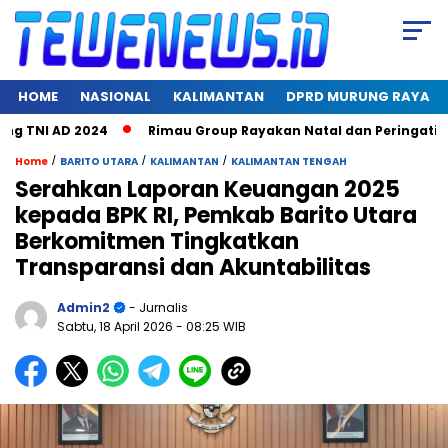
HOME
NASIONAL
KALIMANTAN
DPRD MURUNG RAYA
NI AD 2024
Rimau Group Rayakan Natal dan Peringati Hari J
/
/
/
Home
BARITO UTARA
KALIMANTAN
KALIMANTAN TENGAH
Serahkan Laporan Keuangan 2025
kepada BPK RI, Pemkab Barito Utara
Berkomitmen Tingkatkan
Transparansi dan Akuntabilitas
Admin2
- Jurnalis
Sabtu, 18 April 2026
- 08:25 WIB