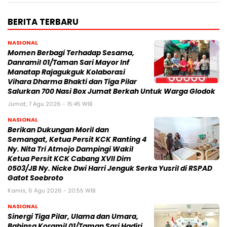
BERITA TERBARU
NASIONAL
Momen Berbagi Terhadap Sesama,
Danramil 01/Taman Sari Mayor Inf
Manatap Rajagukguk Kolaborasi
Vihara Dharma Bhakti dan Tiga Pilar
Salurkan 700 Nasi Box Jumat Berkah Untuk Warga Glodok
Jumat, 7 Agu 2026 - 15:45 WIB
NASIONAL
Berikan Dukungan Moril dan
Semangat, Ketua Persit KCK Ranting 4
Ny. Nita Tri Atmojo Dampingi Wakil
Ketua Persit KCK Cabang XVII Dim
0503/JB Ny. Nicke Dwi Harri Jenguk Serka Yusril di RSPAD
Gatot Soebroto
Kamis, 6 Agu 2026 - 20:55 WIB
NASIONAL
Sinergi Tiga Pilar, Ulama dan Umara,
Babinsa Koramil 01/Taman Sari Hadiri