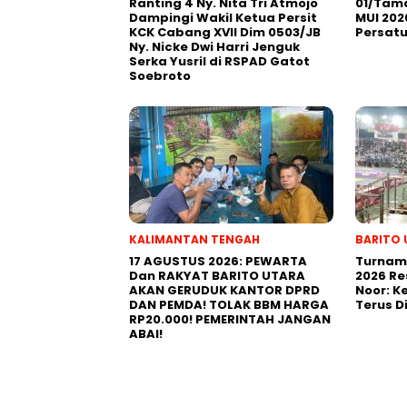
Ranting 4 Ny. Nita Tri Atmojo
01/Tama
Dampingi Wakil Ketua Persit
MUI 202
KCK Cabang XVII Dim 0503/JB
Persat
Ny. Nicke Dwi Harri Jenguk
Serka Yusril di RSPAD Gatot
Soebroto
KALIMANTAN TENGAH
BARITO 
17 AGUSTUS 2026: PEWARTA
Turname
Dan RAKYAT BARITO UTARA
2026 Re
AKAN GERUDUK KANTOR DPRD
Noor: 
DAN PEMDA! TOLAK BBM HARGA
Terus D
RP20.000! PEMERINTAH JANGAN
ABAI!