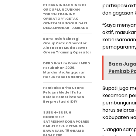
partisipasi a
PT BARA INDAH SINERGI
GROUP LUNCURKAN
dan gagasan k
“GREEN TRAINING
OPERATOR”: CETAK
GENERASI UNGGUL DARI
“Saya menyamp
DESA LINGKAR TAMBANG
aktif, masuka
Bara Indah Sinergi
kebersamaan 
Group Cetak Operator
pemaparannya h
Alat Berat Muda Lewat
Green Training Operator
Baca Juga 
DPRD Bartim Kawal APBD
Perubahan 2026,
Pemkab Pa
Mardianto: Anggaran
Harus Tepat Sasaran
Bupati juga m
Pemkab Barito Utara
Pelajari Model Tata
kesamaan per
Kelola Pemerintahan
Berprestasi di DIY
pembangunan 
harus selaras
SUBUH-SUBUH
Kabupaten Bar
DIGEREBEK!
SATRESNARKOBA POLRES
BARUT BEKUK PEMUDA
“Jangan sampa
BAWA SABU 10 GRAM DI
PASAR PBB