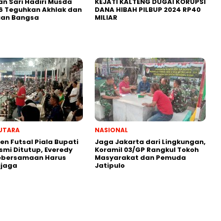
n Sari Hadiri Musda
KEJATI KALTENG DUGAI KORUPSI
6 Teguhkan Akhlak dan
DANA HIBAH PILBUP 2024 RP40
uan Bangsa
MILIAR
UTARA
NASIONAL
n Futsal Piala Bupati
Jaga Jakarta dari Lingkungan,
smi Ditutup, Everedy
Koramil 03/GP Rangkul Tokoh
Kebersamaan Harus
Masyarakat dan Pemuda
ijaga
Jatipulo