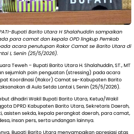
PATI-Bupati Barito Utara H Shalahuddin sampaikan
pada para camat dan kepala OPD lingkup Pemkab
 pada acara penutupan Rakor Camat se Barito Utara di
tai I, Senin (25/5/2026).
ra Teweh – Bupati Barito Utara H. Shalahuddin, ST., MT
 sejumlah poin penguatan (stressing) pada acara
pat Koordinasi (Rakor) Camat se-Kabupaten Barito
aksanakan di Aula Setda Lantai I, Senin (25/5/2026).
but dihadiri Wakil Bupati Barito Utara, Ketua/Wakil
gota DPRD Kabupaten Barito Utara, Sekretaris Daerah,
ti, asisten sekda, kepala perangkat daerah, para camat,
desa, insan pers, serta undangan lainnya.
ya, Bupati Barito Utara menyampaikan apresiasi atas