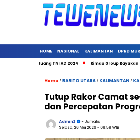
HOME
NASIONAL
KALIMANTAN
DPRD MU
ara Hari Juang TNI AD 2024
Rimau Group Rayakan Natal dan 
Home
BARITO UTARA
KALIMANTAN
KA
/
/
/
Tutup Rakor Camat se-
dan Percepatan Prog
Admin2
- Jurnalis
Selasa, 26 Mei 2026
- 09:59 WIB