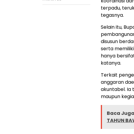
koordinasi dan
terpadu, teru
tegasnya.
Selain itu, B
pembangunan.
disusun berda
serta memiliki
hanya bersifa
katanya.
Terkait peng
anggaran daera
akuntabel. I
maupun kegiat
Baca Juga 
TAHUN BAW