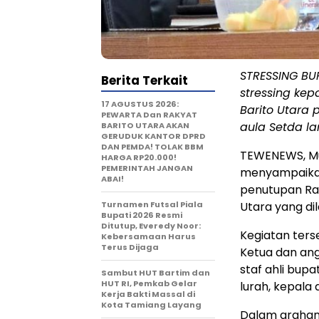
STRESSING BU
Berita Terkait
stressing ke
17 AGUSTUS 2026:
Barito Utara
PEWARTA Dan RAKYAT
aula Setda lan
BARITO UTARA AKAN
GERUDUK KANTOR DPRD
DAN PEMDA! TOLAK BBM
TEWENEWS, Mua
HARGA RP20.000!
PEMERINTAH JANGAN
menyampaikan
ABAI!
penutupan Ra
Turnamen Futsal Piala
Utara yang dil
Bupati 2026 Resmi
Ditutup, Everedy Noor:
Kegiatan terse
Kebersamaan Harus
Terus Dijaga
Ketua dan ang
staf ahli bupa
Sambut HUT Bartim dan
HUT RI, Pemkab Gelar
lurah, kepala 
Kerja Bakti Massal di
Kota Tamiang Layang
Dalam arahann