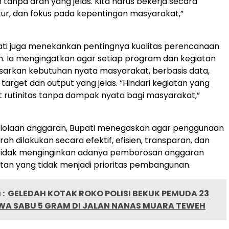
 tanpa arah yang jelas. Kita harus bekerja secara
kur, dan fokus pada kepentingan masyarakat,”
upati juga menekankan pentingnya kualitas perencanaan
 Ia mengingatkan agar setiap program dan kegiatan
sarkan kebutuhan nyata masyarakat, berbasis data,
 target dan output yang jelas. “Hindari kegiatan yang
t rutinitas tanpa dampak nyata bagi masyarakat,”
elolaan anggaran, Bupati menegaskan agar penggunaan
h dilakukan secara efektif, efisien, transparan, dan
a tidak menginginkan adanya pemborosan anggaran
an yang tidak menjadi prioritas pembangunan.
:
GELEDAH KOTAK ROKO POLISI BEKUK PEMUDA 23
A SABU 5 GRAM DI JALAN NANAS MUARA TEWEH