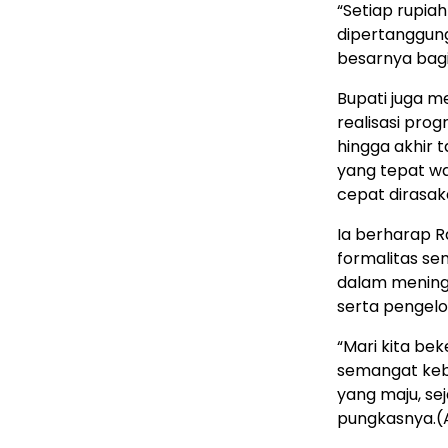
“Setiap rupia
dipertanggun
besarnya bagi
Bupati juga 
realisasi pro
hingga akhir 
yang tepat w
cepat dirasa
Ia berharap R
formalitas s
dalam mening
serta pengelo
“Mari kita bek
semangat keb
yang maju, se
pungkasnya.(