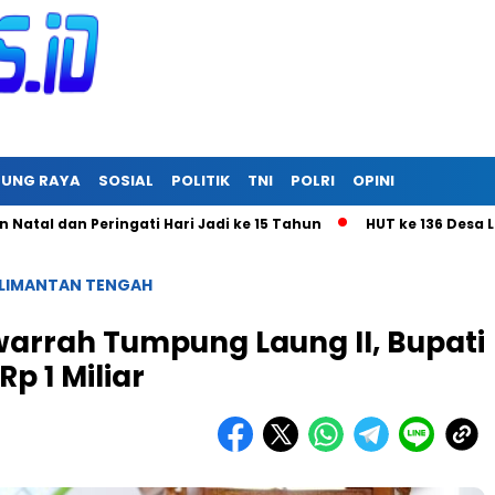
RUNG RAYA
SOSIAL
POLITIK
TNI
POLRI
OPINI
an Peringati Hari Jadi ke 15 Tahun
HUT ke 136 Desa Linon B
LIMANTAN TENGAH
warrah Tumpung Laung II, Bupati
p 1 Miliar