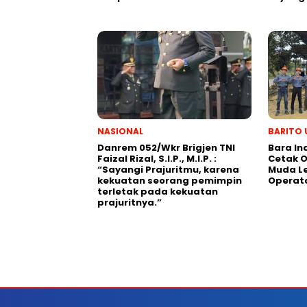
NASIONAL
BARITO 
Danrem 052/Wkr Brigjen TNI
Bara In
Faizal Rizal, S.I.P., M.I.P. :
Cetak O
“Sayangi Prajuritmu, karena
Muda Le
kekuatan seorang pemimpin
Operat
terletak pada kekuatan
prajuritnya.”