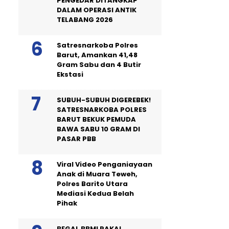
PENGEDAR DITANGKAP
DALAM OPERASI ANTIK
TELABANG 2026
Satresnarkoba Polres
Barut, Amankan 41,48
Gram Sabu dan 4 Butir
Ekstasi
SUBUH-SUBUH DIGEREBEK!
SATRESNARKOBA POLRES
BARUT BEKUK PEMUDA
BAWA SABU 10 GRAM DI
PASAR PBB
Viral Video Penganiayaan
Anak di Muara Teweh,
Polres Barito Utara
Mediasi Kedua Belah
Pihak
BEGAL BBM! PAKAI