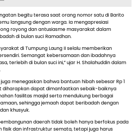
gatan begitu terasa saat orang nomor satu di Barito
temu langsung dengan warga. Ia mengapresiasi
ong royong dan antusiasme masyarakat dalam
badah di bulan suci Ramadhan.
yarakat di Tumpung Laung II selalu memberikan
ersendiri. Semangat kebersamaan dan ibadahnya
sa, terlebih di bulan suci ini,” ujar H. Shalahuddin dalam
.
n juga menegaskan bahwa bantuan hibah sebesar Rp 1
ut diharapkan dapat dimanfaatkan sebaik-baiknya
han fasilitas masjid serta mendukung berbagai
gamaan, sehingga jemaah dapat beribadah dengan
dan khusyuk.
pembangunan daerah tidak boleh hanya berfokus pada
isik dan infrastruktur semata, tetapi juga harus