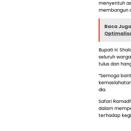
menyentuh asp
membangun da
Baca Juga 
Optimalisa
Bupati H. Sha
seluruh warg
tulus dan han
“Semoga bant
kemaslahatan 
dia.
Safari Ramadh
dalam memper
terhadap keg