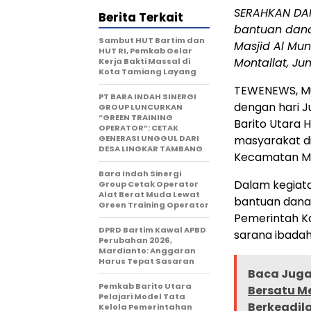
SERAHKAN DAN
Berita Terkait
bantuan dana
Sambut HUT Bartim dan
Masjid Al Mu
HUT RI, Pemkab Gelar
Montallat, Ju
Kerja Bakti Massal di
Kota Tamiang Layang
TEWENEWS, M
PT BARA INDAH SINERGI
dengan hari 
GROUP LUNCURKAN
“GREEN TRAINING
Barito Utara 
OPERATOR”: CETAK
GENERASI UNGGUL DARI
masyarakat di
DESA LINGKAR TAMBANG
Kecamatan Mo
Bara Indah Sinergi
Dalam kegiata
Group Cetak Operator
Alat Berat Muda Lewat
bantuan dana 
Green Training Operator
Pemerintah K
DPRD Bartim Kawal APBD
sarana ibadah
Perubahan 2026,
Mardianto: Anggaran
Harus Tepat Sasaran
Baca Juga 
Pemkab Barito Utara
Bersatu M
Pelajari Model Tata
Berkeadil
Kelola Pemerintahan