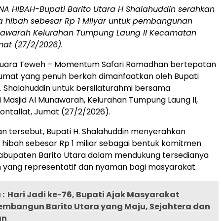
A HIBAH-Bupati Barito Utara H Shalahuddin serahkan
 hibah sebesar Rp 1 Milyar untuk pembangunan
nawarah Kelurahan Tumpung Laung II Kecamatan
mat (27/2/2026).
uara Teweh – Momentum Safari Ramadhan bertepatan
Jumat yang penuh berkah dimanfaatkan oleh Bupati
H. Shalahuddin untuk bersilaturahmi bersama
 Masjid Al Munawarah, Kelurahan Tumpung Laung II,
ntallat, Jumat (27/2/2026).
n tersebut, Bupati H. Shalahuddin menyerahkan
hibah sebesar Rp 1 miliar sebagai bentuk komitmen
abupaten Barito Utara dalam mendukung tersedianya
 yang representatif dan nyaman bagi masyarakat.
:
Hari Jadi ke-76, Bupati Ajak Masyarakat
embangun Barito Utara yang Maju, Sejahtera dan
an