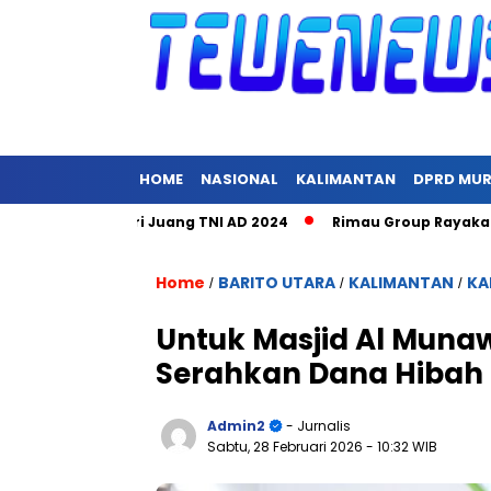
HOME
NASIONAL
KALIMANTAN
DPRD MU
pacara Hari Juang TNI AD 2024
Rimau Group Rayakan Natal d
Home
BARITO UTARA
KALIMANTAN
KA
/
/
/
Untuk Masjid Al Muna
Serahkan Dana Hibah R
Admin2
- Jurnalis
Sabtu, 28 Februari 2026
- 10:32 WIB