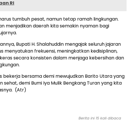
an RI
 harus tumbuh pesat, namun tetap ramah lingkungan.
kan menjadikan daerah kita semakin nyaman bagi
ujarnya.
nnya, Bupati H. Shalahuddin mengajak seluruh jajaran
us menyatukan frekuensi, meningkatkan kedisiplinan,
 keras secara konsisten dalam menjaga kebersihan dan
ngkungan.
rus bekerja bersama demi mewujudkan Barito Utara yang
dan sehat, demi Bumi Iya Mulik Bengkang Turan yang kita
asnya. (Atr)
Berita ini 15 kali dibaca