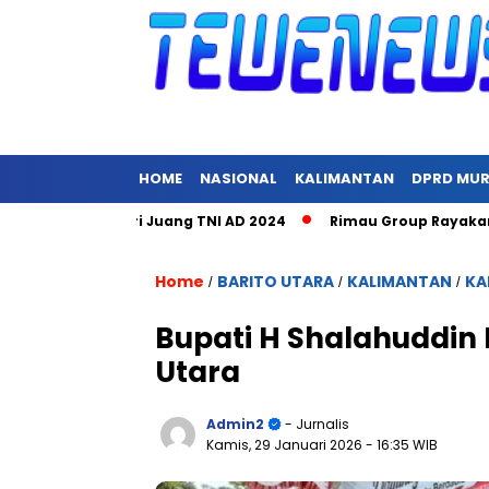
HOME
NASIONAL
KALIMANTAN
DPRD MU
pacara Hari Juang TNI AD 2024
Rimau Group Rayakan Natal d
Home
BARITO UTARA
KALIMANTAN
KA
/
/
/
Bupati H Shalahuddin P
Utara
Admin2
- Jurnalis
Kamis, 29 Januari 2026
- 16:35 WIB