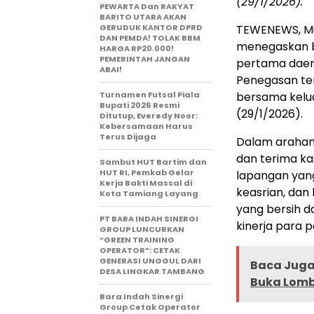
(29/1/2026).
PEWARTA Dan RAKYAT
BARITO UTARA AKAN
GERUDUK KANTOR DPRD
TEWENEWS, Mua
DAN PEMDA! TOLAK BBM
menegaskan b
HARGA RP20.000!
PEMERINTAH JANGAN
pertama daer
ABAI!
Penegasan te
Turnamen Futsal Piala
bersama kelua
Bupati 2026 Resmi
(29/1/2026).
Ditutup, Everedy Noor:
Kebersamaan Harus
Terus Dijaga
Dalam arahann
dan terima ka
Sambut HUT Bartim dan
HUT RI, Pemkab Gelar
lapangan yang
Kerja Bakti Massal di
keasrian, dan
Kota Tamiang Layang
yang bersih 
PT BARA INDAH SINERGI
kinerja para 
GROUP LUNCURKAN
“GREEN TRAINING
OPERATOR”: CETAK
GENERASI UNGGUL DARI
Baca Juga 
DESA LINGKAR TAMBANG
Buka Lomba
Bara Indah Sinergi
Group Cetak Operator