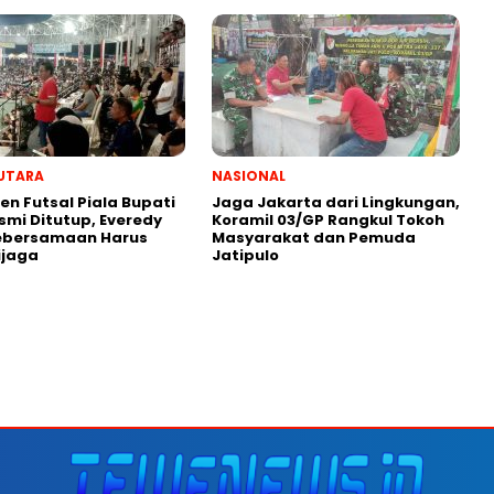
UTARA
NASIONAL
n Futsal Piala Bupati
Jaga Jakarta dari Lingkungan,
smi Ditutup, Everedy
Koramil 03/GP Rangkul Tokoh
Kebersamaan Harus
Masyarakat dan Pemuda
ijaga
Jatipulo