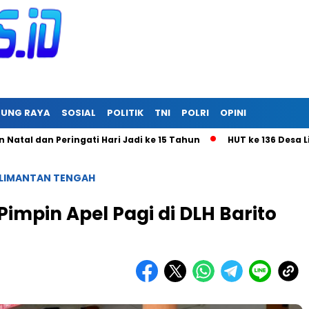
RUNG RAYA
SOSIAL
POLITIK
TNI
POLRI
OPINI
an Peringati Hari Jadi ke 15 Tahun
HUT ke 136 Desa Linon B
LIMANTAN TENGAH
impin Apel Pagi di DLH Barito