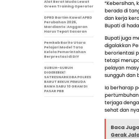
Alat Berat Muda Lewat
“Kebersihan, 
Green Training Operator
berada di tan
dan kerja kera
DPRD Bartim Kawal APBD
Perubahan 2026,
Bupati di had
Mardianto: Anggaran
Harus Tepat Sasaran
Bupati juga 
Pemkab Barito Utara
digalakkan Pe
Pelajari Model Tata
Kelola Pemerintahan
berorientasi
Berprestasi di DIY
tetapi merup
pelayan masy
SUBUH-SUBUH
DIGEREBEK!
sungguh dan 
SATRESNARKOBA POLRES
BARUT BEKUK PEMUDA
BAWA SABU 10 GRAM DI
Ia berharap p
PASAR PBB
pertumbuhan fi
terjaga deng
sehat dan nya
Baca Juga 
Gerak Jala