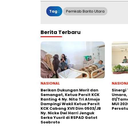
Tag :
Pemkab Barito Utara
Berita Terbaru
NASIONAL
NASION
Berikan Dukungan Moril dan
Sinergi
Semangat, Ketua Persit KCK
Umara, 
Ranting 4 Ny. Nita Tri Atmojo
01/Tama
Dampingi Wakil Ketua Persit
MUI 202
KCK Cabang XVII Dim 0503/JB
Persat
Ny. Nicke Dwi Harri Jenguk
Serka Yusril di RSPAD Gatot
Soebroto