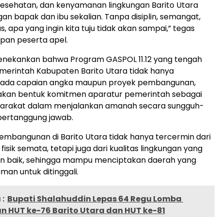
kesehatan, dan kenyamanan lingkungan Barito Utara
gan bapak dan ibu sekalian. Tanpa disiplin, semangat,
s, apa yang ingin kita tuju tidak akan sampai,” tegas
apan peserta apel.
menekankan bahwa Program GASPOL 11.12 yang tengah
merintah Kabupaten Barito Utara tidak hanya
 pada capaian angka maupun proyek pembangunan,
akan bentuk komitmen aparatur pemerintah sebagai
arakat dalam menjalankan amanah secara sungguh-
bertanggung jawab.
embangunan di Barito Utara tidak hanya tercermin dari
sik semata, tetapi juga dari kualitas lingkungan yang
an baik, sehingga mampu menciptakan daerah yang
man untuk ditinggali.
:
Bupati Shalahuddin Lepas 64 Regu Lomba
n HUT ke-76 Barito Utara dan HUT ke-81