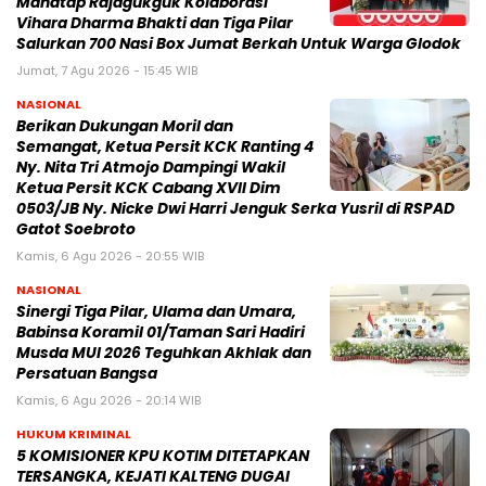
Manatap Rajagukguk Kolaborasi
Vihara Dharma Bhakti dan Tiga Pilar
Salurkan 700 Nasi Box Jumat Berkah Untuk Warga Glodok
Jumat, 7 Agu 2026 - 15:45 WIB
NASIONAL
Berikan Dukungan Moril dan
Semangat, Ketua Persit KCK Ranting 4
Ny. Nita Tri Atmojo Dampingi Wakil
Ketua Persit KCK Cabang XVII Dim
0503/JB Ny. Nicke Dwi Harri Jenguk Serka Yusril di RSPAD
Gatot Soebroto
Kamis, 6 Agu 2026 - 20:55 WIB
NASIONAL
Sinergi Tiga Pilar, Ulama dan Umara,
Babinsa Koramil 01/Taman Sari Hadiri
Musda MUI 2026 Teguhkan Akhlak dan
Persatuan Bangsa
Kamis, 6 Agu 2026 - 20:14 WIB
HUKUM KRIMINAL
5 KOMISIONER KPU KOTIM DITETAPKAN
TERSANGKA, KEJATI KALTENG DUGAI