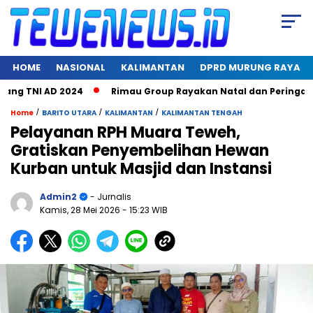
HOME
NASIONAL
KALIMANTAN
DPRD MURUNG RAYA
g TNI AD 2024
Rimau Group Rayakan Natal dan Peringati Hari
/
/
/
Home
BARITO UTARA
KALIMANTAN
KALIMANTAN TENGAH
Pelayanan RPH Muara Teweh,
Gratiskan Penyembelihan Hewan
Kurban untuk Masjid dan Instansi
Admin2
- Jurnalis
Kamis, 28 Mei 2026
- 15:23 WIB