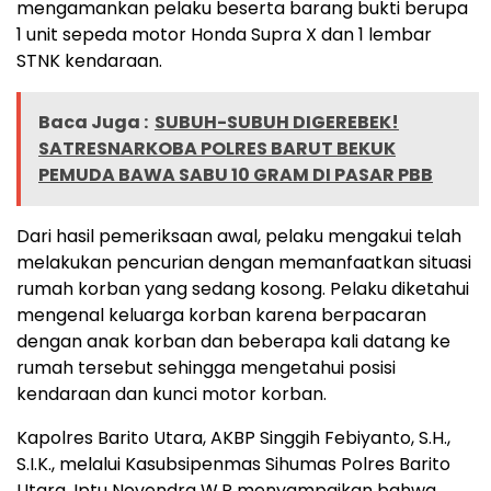
mengamankan pelaku beserta barang bukti berupa
1 unit sepeda motor Honda Supra X dan 1 lembar
STNK kendaraan.
Baca Juga :
SUBUH-SUBUH DIGEREBEK!
SATRESNARKOBA POLRES BARUT BEKUK
PEMUDA BAWA SABU 10 GRAM DI PASAR PBB
Dari hasil pemeriksaan awal, pelaku mengakui telah
melakukan pencurian dengan memanfaatkan situasi
rumah korban yang sedang kosong. Pelaku diketahui
mengenal keluarga korban karena berpacaran
dengan anak korban dan beberapa kali datang ke
rumah tersebut sehingga mengetahui posisi
kendaraan dan kunci motor korban.
Kapolres Barito Utara, AKBP Singgih Febiyanto, S.H.,
S.I.K., melalui Kasubsipenmas Sihumas Polres Barito
Utara, Iptu Novendra W.P menyampaikan bahwa