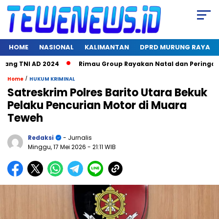
HOME
NASIONAL
KALIMANTAN
DPRD MURUNG RAYA
 TNI AD 2024
Rimau Group Rayakan Natal dan Peringati Hari
/
Home
HUKUM KRIMINAL
Satreskrim Polres Barito Utara Bekuk
Pelaku Pencurian Motor di Muara
Teweh
Redaksi
- Jurnalis
Minggu, 17 Mei 2026
- 21:11 WIB