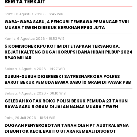
BERITA TERKAIT
Sabtu, 8 Agustus 2026 - 16:45 WIB
GARA-GARA SABU, 4 PENCURI TEMBAGA PEMANCAR TVRI
MUARA TEWEH DIBEKUK KERUGIAN RP80 JUTA
Kamis, 6 Agustus 2026 - 16:53 WIB
5 KOMISIONER KPU KOTIM DITETAPKAN TERSANGKA,
KEJATI KALTENG DUGAI KORUPSI DANA HIBAH PILBUP 2024
RP40 MILIAR
Selasa, 4 Agustus 2026 - 14:27 WIB
SUBUH-SUBUH DIGEREBEK! SATRESNARKOBA POLRES
BARUT BEKUK PEMUDA BAWA SABU 10 GRAM DI PASAR PBB
Selasa, 4 Agustus 2026 - 08:10 WIB
GELEDAH KOTAK ROKO POLISI BEKUK PEMUDA 23 TAHUN
BAWA SABU 5 GRAM DI JALAN NANAS MUARA TEWEH
Rabu, 29 Juli 2026 - 18:54 WIB
DUGAAN PENYEROBOTAN TANAH OLEH PT AUSTRAL BYNA
DI BUNTOK KECIL BARITO UTARA KEMBALI DISOROT