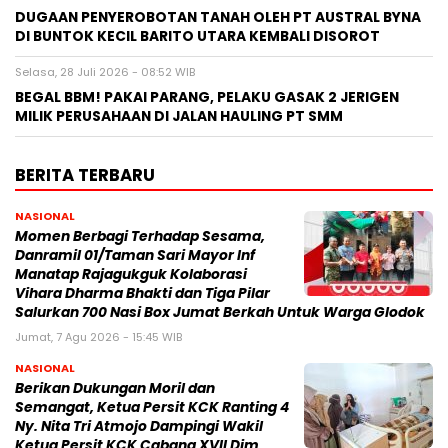
DUGAAN PENYEROBOTAN TANAH OLEH PT AUSTRAL BYNA
DI BUNTOK KECIL BARITO UTARA KEMBALI DISOROT
Selasa, 28 Juli 2026 - 08:52 WIB
BEGAL BBM! PAKAI PARANG, PELAKU GASAK 2 JERIGEN
MILIK PERUSAHAAN DI JALAN HAULING PT SMM
BERITA TERBARU
NASIONAL
Momen Berbagi Terhadap Sesama,
Danramil 01/Taman Sari Mayor Inf
Manatap Rajagukguk Kolaborasi
Vihara Dharma Bhakti dan Tiga Pilar
Salurkan 700 Nasi Box Jumat Berkah Untuk Warga Glodok
Jumat, 7 Agu 2026 - 15:45 WIB
NASIONAL
Berikan Dukungan Moril dan
Semangat, Ketua Persit KCK Ranting 4
Ny. Nita Tri Atmojo Dampingi Wakil
Ketua Persit KCK Cabang XVII Dim