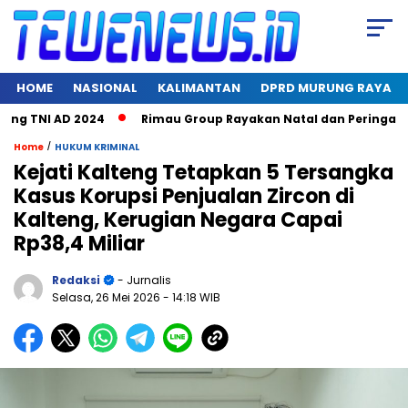
HOME
NASIONAL
KALIMANTAN
DPRD MURUNG RAYA
TNI AD 2024
Rimau Group Rayakan Natal dan Peringati Hari 
/
Home
HUKUM KRIMINAL
Kejati Kalteng Tetapkan 5 Tersangka
Kasus Korupsi Penjualan Zircon di
Kalteng, Kerugian Negara Capai
Rp38,4 Miliar
Redaksi
- Jurnalis
Selasa, 26 Mei 2026
- 14:18 WIB