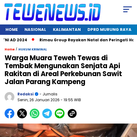
HOME
NASIONAL
KALIMANTAN
DPRD MURUNG RAYA
TNI AD 2024
Rimau Group Rayakan Natal dan Peringati Hari J
/
Home
HUKUM KRIMINAL
Warga Muara Teweh Tewas di
Tembak Mengunakan Senjata Api
Rakitan di Areal Perkebunan Sawit
Jalan Parang Kampeng
Redaksi
- Jurnalis
Senin, 26 Januari 2026
- 19:55 WIB